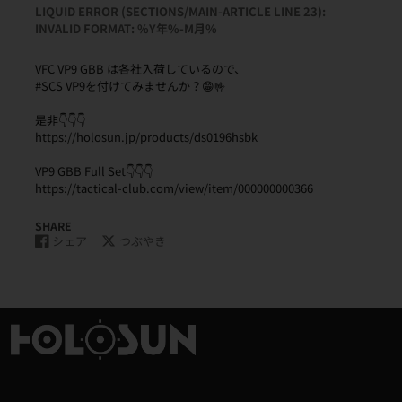
LIQUID ERROR (SECTIONS/MAIN-ARTICLE LINE 23):
INVALID FORMAT: %Y年%-M月%
VFC VP9 GBB は各社入荷しているので、
#SCS VP9を付けてみませんか？😁🤟
是非👇👇👇
https://holosun.jp/products/ds0196hsbk
VP9 GBB Full Set👇👇👇
https://tactical-club.com/view/item/000000000366
SHARE
シェア
つぶやき
Facebook
新
Twitter
新
で
し
に
し
シ
い
ツ
い
ェ
ウ
イ
ウ
ア
ィ
ー
ィ
す
ン
ト
ン
る
ド
す
ド
ウ
る
ウ
で
で
開
開