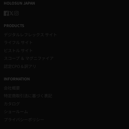
HOLOSUN JAPAN
き
き
ま
ま
す。
す。
Facebook
Twitter
Instagram
PRODUCTS
デジタルレフレックス サイト
ライフル サイト
ピストル サイト
スコープ ＆ マグニファイア
認定CPO＆訳アリ
INFORMATION
会社概要
特定商取引法に基づく表記
カタログ
ショールーム
プライバシーポリシー