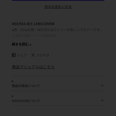
別のお支払い方法
403/503-B/C LENS COVER
●色：BK●仕様：403/503-B/Cシリーズ用レンズカバーです。
※403/503Rシリーズは非対応
続きを読む
シェア
つぶやき
・こねこ便（ヤマト運輸ポスト投函）※一部レターパックラ
Facebook
新
Twitter
新
で
し
に
し
イトにて配送（日時指定不可）
商品マニュアルはこちら
シ
い
ツ
い
※配送時の損害補償がありません。損害補償を希望される方
ェ
ウ
イ
ウ
は、有料配送を追加してお申し込みください。
ア
ィ
ー
ィ
≪有料配送追加≫
す
ン
ト
ン
商品の発送について
る
ド
す
ド
ウ
る
ウ
で
で
HOLOSUNについて
開
開
き
き
ま
ま