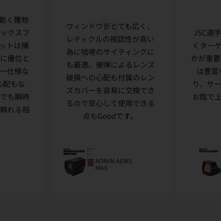
動く獲物
ウィンドウがとても広く、
ラックスフ
JSC選
レティクルの視認性が高い
ットは捕
くター
為に咄嗟のサイティングに
的に優位と
かが重要
も最適。被弾によるレンズ
ラー仕様な
は豊富
破損への心配も付属のレン
心配もな
り、サ
ズカバーを容易に交換でき
ちでも瞬時
お陰で
るので安心して使用できる
 頼れる相
点もGoodです。
RONIN AEMS
MAX