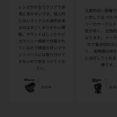
レンズがかなりクリアで非
比較的近い距離で
常に見やすいです。個人的
に対しては パラ
にはレティクルの選択出来
リーのサークルド
るのはすごくありがたい機
捉が早く、 圧倒
能。マウントはしっかりピ
なります。 ソー
カティニー規格で作製され
ので電池切れの
ているので精度の甘いマウ
く、 長時間の待
ントベースには取り付けで
に点灯してくれる
きないので気をつけてくだ
棒です。
さい。
515CM
SCRS