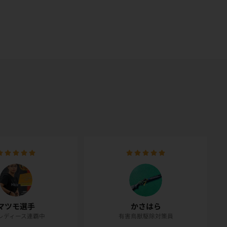
マツモ選手
かさはら
Cレディース連覇中
有害鳥獣駆除対策員