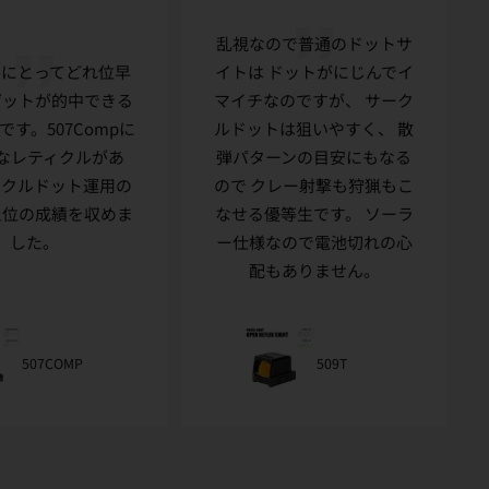
乱視なので普通のドットサ
手にとってどれ位早
イトは ドットがにじんでイ
ゲットが的中できる
マイチなのですが、 サーク
です。507Compに
ルドットは狙いやすく、 散
なレティクルがあ
弾パターンの目安にもなる
ークルドット運用の
ので クレー射撃も狩猟もこ
上位の成績を収めま
なせる優等生です。 ソーラ
した。
ー仕様なので電池切れの心
配もありません。
507COMP
509T