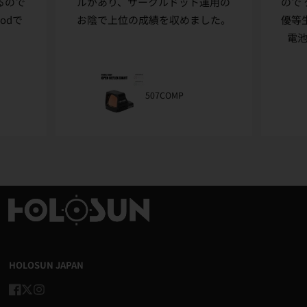
るので
ルがあり、サークルドット運用の
ので
odで
お陰で上位の成績を収めました。
優等
電
507COMP
HOLOSUN JAPAN
Facebook
Twitter
Instagram