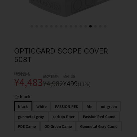
OPTICGARD SCOPE COVER
508T
特別価格
通常価格
値引額
¥4,483
¥4,982
¥499
(11%)
色:
black
black
White
PASSION RED
fde
od-green
gunmetal-gray
carbon-fiber
Passion Red Camo
FDE Camo
OD Green Camo
Gunmetal Gray Camo