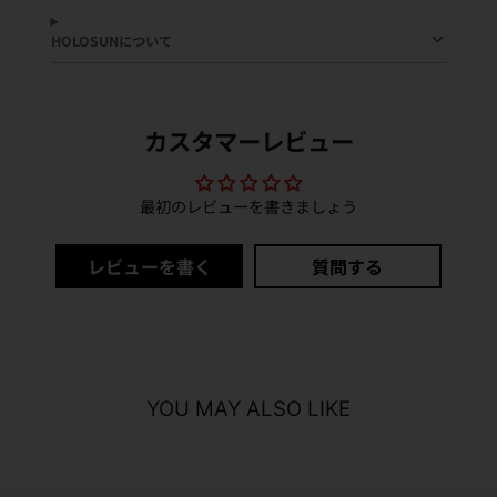
ウ
る
ウ
付属品：トレーニングレンズパネル（黒）・取扱説明書
で
で
HOLOSUNについて
開
開
き
き
ま
ま
す。
す。
カスタマーレビュー
最初のレビューを書きましょう
レビューを書く
質問する
YOU MAY ALSO LIKE