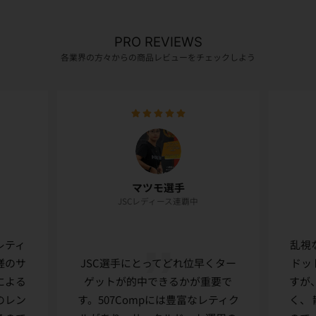
PRO REVIEWS
各業界の方々からの商品レビューをチェックしよう
マツモ選手
JSCレディース連覇中
レティ
乱視
嗟のサ
JSC選手にとってどれ位早くター
ドッ
による
ゲットが的中できるかが重要で
すが
のレン
す。507Compには豊富なレティク
く、