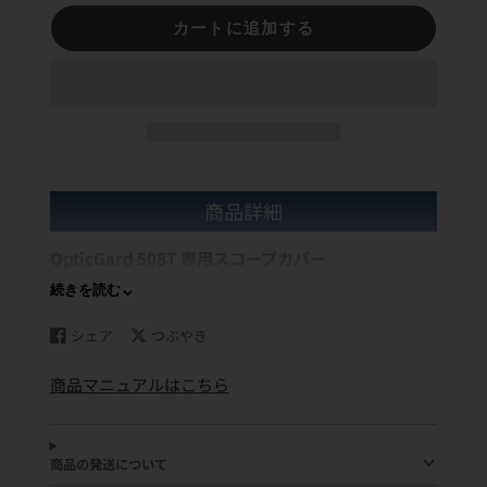
カートに追加する
商品詳細
OpticGard 508T 専用スコープカバー
続きを読む
商品内容：光学機器本体保護カバー
・TPU素材＆ポリカーボネート製
シェア
つぶやき
Facebook
新
Twitter
新
光学機器本体を傷や摩耗から保護します。
で
し
に
し
・取り外し可能なトレーニングレンズパネル付属
商品マニュアルはこちら
シ
い
ツ
い
・インターロッキングピン採用により、激しい反動でもしっ
ェ
ウ
イ
ウ
かりフィット
ア
ィ
ー
ィ
す
ン
ト
ン
材質：TPU（熱可塑性ポリウレタン）・ポリカーボネート
商品の発送について
る
ド
す
ド